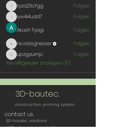
tyza29cfgg
Folgen
tyza29cfgg
iyw4i4udd7
Folgen
iyw4i4udd7
Akash Tyagi
Folgen
nicolasgresser
Folgen
nicolasgresser
upzgyiumjc
Folgen
upzgyiumjc
Alle Mitglieder anzeigen (10)
3D-bautec.
construction printing system
contact us.
3D-bautec. solutions
UG(haftungsbeschränkt)