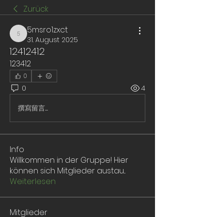
Zurück
5msro1zxct
5msro1zxct
31. August 2025
12412412
123412
0
0
4
撰寫留言......
Info
Willkommen in der Gruppe! Hier
können sich Mitglieder austau
...
Weiterlesen
Mitglieder