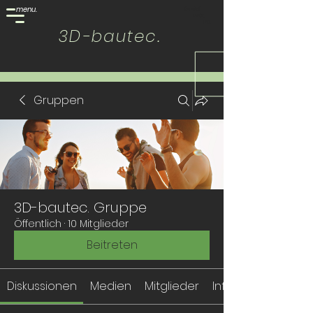
menu.
build
with
us.
3D-bautec.
Gruppen
3D-bautec. Gruppe
Öffentlich
·
10 Mitglieder
Beitreten
Diskussionen
Medien
Mitglieder
Info